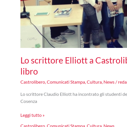
Lo scrittore Elliott a Castrol
libro
Castrolibero
,
Comunicati Stampa
,
Cultura
,
News
/
reda
Lo scrittore Claudio Elliott ha incontrato gli studenti d
Cosenza
Lo
Leggi tutto »
scrittore
Castrolibero
,
Comunicati Stampa
,
Cultura
,
News