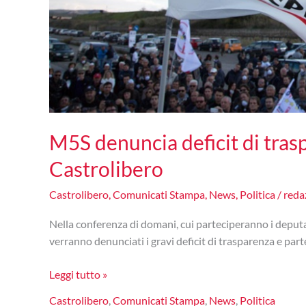
M5S denuncia deficit di tra
Castrolibero
Castrolibero
,
Comunicati Stampa
,
News
,
Politica
/
reda
Nella conferenza di domani, cui parteciperanno i deput
verranno denunciati i gravi deficit di trasparenza e par
M5S
Leggi tutto »
denuncia
Castrolibero
,
Comunicati Stampa
,
News
,
Politica