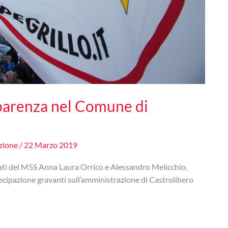
sparenza nel Comune di
zione
/
22 Marzo 2019
ati del M5S Anna Laura Orrico e Alessandro Melicchio,
tecipazione gravanti sull’amministrazione di Castrolibero