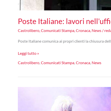
Poste Italiane: lavori nell’uf
Castrolibero
,
Comunicati Stampa
,
Cronaca
,
News
/
red
Poste Italiane comunica ai propri clienti la chiusura dell
Poste
Leggi tutto »
Italiane:
Castrolibero
,
Comunicati Stampa
,
Cronaca
,
News
lavori
nell’ufficio
postale
di
Andreotta