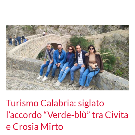
Educational
porta
cittadinanza
attiva
e
ambiente
nelle
scuole
primarie
Turismo Calabria: siglato
l’accordo “Verde-blù” tra Civita
e Crosia Mirto