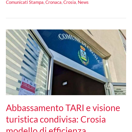
Comunicati Stampa
,
Cronaca
,
Crosia
,
News
bordo,
nessuno
escluso:
successo
a
Crosia
per
la
giornata
di
inclusione
a
favore
delle
persone
Abbassamento TARI e visione
con
turistica condivisa: Crosia
disabilità
modello di efficienza