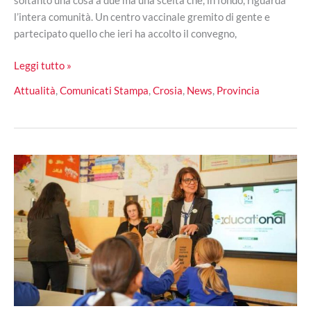
l’intera comunità. Un centro vaccinale gremito di gente e
partecipato quello che ieri ha accolto il convegno,
Crosia,
Leggi tutto »
il
Attualità
,
Comunicati Stampa
,
Crosia
,
News
,
Provincia
Comune
dona
una
panchina
amica
dell’allattamento