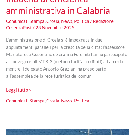
amministrativa in Calabria
Comunicati Stampa
,
Crosia
,
News
,
Politica
/
Redazione
CosenzaPost
/
28 Novembre 2025
L’amministrazione di Crosia si è impegnata in due
appuntamenti paralleli per la crescita della città: l’assessore
Mariateresa Cosentino e Serafino Forciniti hanno partecipato
al convegno sull’MTR-3 (metodo tariffario rifiuti) a Lamezia,
mentre il delegato Antonio Graziani ha preso parte
all’assemblea della rete turistica dei comuni.
Abbassamento
Leggi tutto »
TARI
Comunicati Stampa
,
Crosia
,
News
,
Politica
e
visione
turistica
condivisa:
Crosia