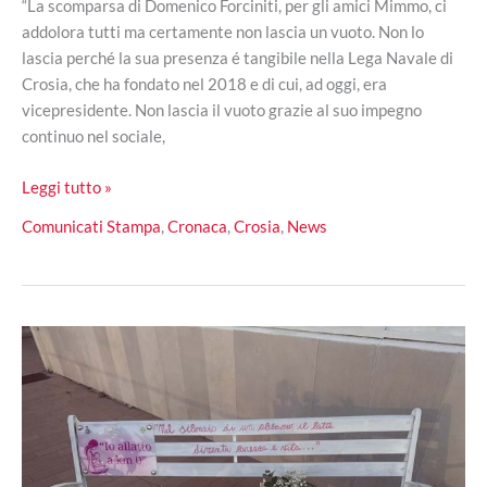
“La scomparsa di Domenico Forciniti, per gli amici Mimmo, ci
addolora tutti ma certamente non lascia un vuoto. Non lo
lascia perché la sua presenza é tangibile nella Lega Navale di
Crosia, che ha fondato nel 2018 e di cui, ad oggi, era
vicepresidente. Non lascia il vuoto grazie al suo impegno
continuo nel sociale,
Crosia
Leggi tutto »
piange
Comunicati Stampa
,
Cronaca
,
Crosia
,
News
Domenico
Forciniti:
scomparso
il
vicepresidente
e
fondatore
della
Lega
Navale