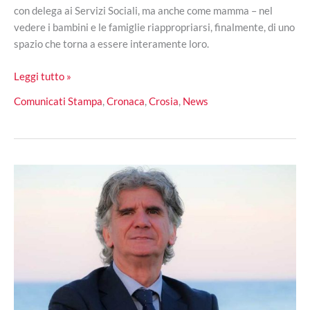
con delega ai Servizi Sociali, ma anche come mamma – nel
vedere i bambini e le famiglie riappropriarsi, finalmente, di uno
spazio che torna a essere interamente loro.
Il
Leggi tutto »
nido
Comunicati Stampa
,
Cronaca
,
Crosia
,
News
comunale
“La
Chiocciola”
di
Crosia
riapre
rinnovato:
efficienza
e
qualità
per
gli
adulti