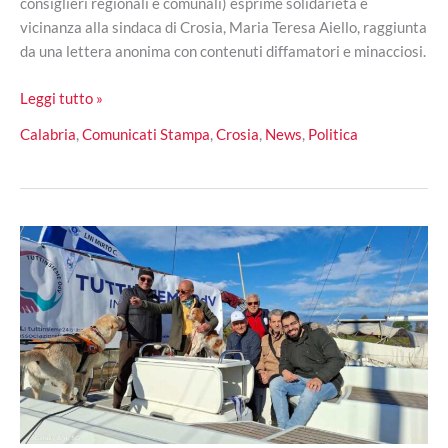
consiglieri regionali e comunali) esprime solidarietà e
vicinanza alla sindaca di Crosia, Maria Teresa Aiello, raggiunta
da una lettera anonima con contenuti diffamatori e minacciosi.
Intimidazioni
Leggi tutto »
alla
Calabria
,
Comunicati Stampa
,
Crosia
,
News
,
Politica
Sindaca
Aiello
a
Crosia:
M5S
Calabria
esprime
solidarietà
e
chiede
che
siano
individuati