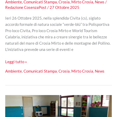
Ambiente
,
Comunicati Stampa
,
Crosia
,
Mirto Crosia
,
News
/
Redazione CosenzaPost
/
27 Ottobre 2025
Ieri 26 Ottobre 2025, nella splendida Civita (cs), siglato
accordo formale di natura sociale “verde-blù” tra Polisportiva
Pro loco Civita, Pro loco Crosia Mirto e World Tourism
Calabria, iniziativa che mira a creare sinergie tra le bellezze
naturali del mare di Crosia Mirto e delle montagne del Pollino.
L’iniziativa prevede una serie di eventi e
Turismo
Leggi tutto »
Calabria:
Ambiente
,
Comunicati Stampa
,
Crosia
,
Mirto Crosia
,
News
siglato
l’accordo
“Verde-
blù”
tra
Civita
e