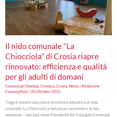
Crosia
Mirto
Il nido comunale “La
Chiocciola” di Crosia riapre
rinnovato: efficienza e qualità
per gli adulti di domani
Comunicati Stampa
,
Cronaca
,
Crosia
,
News
/
Redazione
CosenzaPost
/
20 Ottobre 2025
“Oggi è iniziata una nuova avventura educativa al nido
comunale ‘La Chiocciola’, e non posso nascondere la mia
emozione – non solo come Presidente del Consiglio Comunale