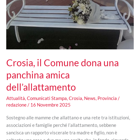
Italiana
Crosia, il Comune dona una
panchina amica
dell’allattamento
Attualità
,
Comunicati Stampa
,
Crosia
,
News
,
Provincia
/
redazione
/
16 Novembre 2025
Sostegno alle mamme che allattano e una rete tra istituzioni,
associazioni e famiglie perché l’allattamento, sebbene
sancisca un rapporto viscerale tra madre e figlio, non è
soltanto una cosa a due ma una scelta che, in fondo, riguarda