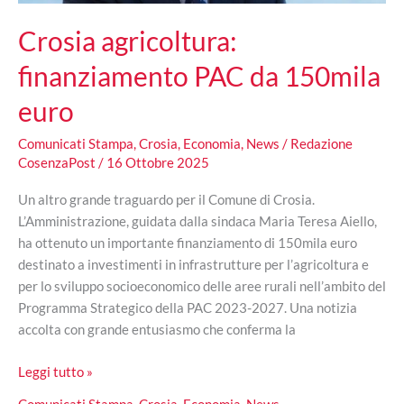
di
Crosia agricoltura:
domani
finanziamento PAC da 150mila
euro
Comunicati Stampa
,
Crosia
,
Economia
,
News
/
Redazione
CosenzaPost
/
16 Ottobre 2025
Un altro grande traguardo per il Comune di Crosia.
L’Amministrazione, guidata dalla sindaca Maria Teresa Aiello,
ha ottenuto un importante finanziamento di 150mila euro
destinato a investimenti in infrastrutture per l’agricoltura e
per lo sviluppo socioeconomico delle aree rurali nell’ambito del
Programma Strategico della PAC 2023-2027. Una notizia
accolta con grande entusiasmo che conferma la
Crosia
Leggi tutto »
agricoltura:
Comunicati Stampa
,
Crosia
,
Economia
,
News