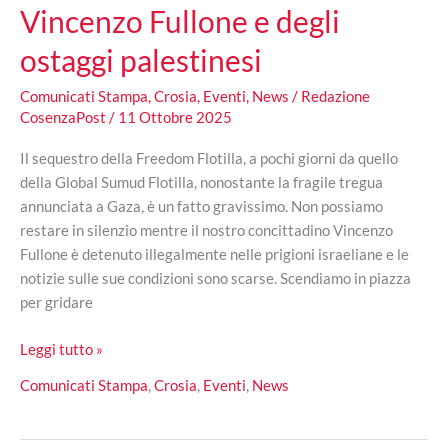
Vincenzo Fullone e degli
ostaggi palestinesi
Comunicati Stampa
,
Crosia
,
Eventi
,
News
/
Redazione
CosenzaPost
/
11 Ottobre 2025
Il sequestro della Freedom Flotilla, a pochi giorni da quello
della Global Sumud Flotilla, nonostante la fragile tregua
annunciata a Gaza, è un fatto gravissimo. Non possiamo
restare in silenzio mentre il nostro concittadino Vincenzo
Fullone è detenuto illegalmente nelle prigioni israeliane e le
notizie sulle sue condizioni sono scarse. Scendiamo in piazza
per gridare
“Crosia
Leggi tutto »
Is
Comunicati Stampa
,
Crosia
,
Eventi
,
News
Gaza”,
manifestazione
oggi