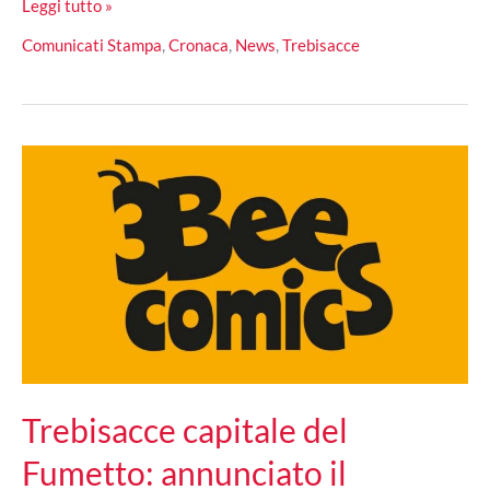
Misericordia
Leggi tutto »
Trebisacce,
Comunicati Stampa
,
Cronaca
,
News
,
Trebisacce
bilancio
di
fine
anno:
riconfermato
il
governatore
Vincenzo
Liguori
Trebisacce capitale del
Fumetto: annunciato il