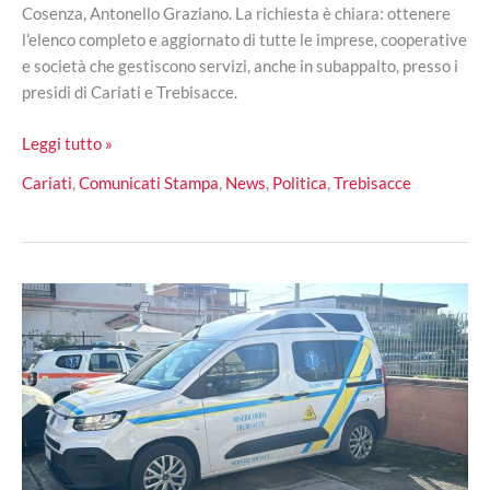
Cosenza, Antonello Graziano. La richiesta è chiara: ottenere
l’elenco completo e aggiornato di tutte le imprese, cooperative
e società che gestiscono servizi, anche in subappalto, presso i
presidi di Cariati e Trebisacce.
Ospedali
Leggi tutto »
di
Cariati
,
Comunicati Stampa
,
News
,
Politica
,
Trebisacce
Cariati
e
Trebisacce,
Filomena
Greco:
«Massima
trasparenza
su
contratti
e
appalti»