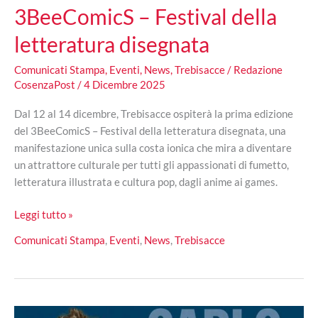
3BeeComicS – Festival della
letteratura disegnata
Comunicati Stampa
,
Eventi
,
News
,
Trebisacce
/
Redazione
CosenzaPost
/
4 Dicembre 2025
Dal 12 al 14 dicembre, Trebisacce ospiterà la prima edizione
del 3BeeComicS – Festival della letteratura disegnata, una
manifestazione unica sulla costa ionica che mira a diventare
un attrattore culturale per tutti gli appassionati di fumetto,
letteratura illustrata e cultura pop, dagli anime ai games.
Trebisacce
Leggi tutto »
capitale
Comunicati Stampa
,
Eventi
,
News
,
Trebisacce
del
Fumetto:
annunciato
il
3BeeComicS