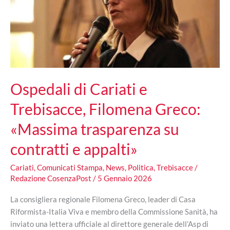
Ospedali di Cariati e
Trebisacce, Filomena Greco:
«Massima trasparenza su
contratti e appalti»
Cariati
,
Comunicati Stampa
,
News
,
Politica
,
Trebisacce
/
Redazione CosenzaPost
/
5 Gennaio 2026
La consigliera regionale Filomena Greco, leader di Casa
Riformista-Italia Viva e membro della Commissione Sanità, ha
inviato una lettera ufficiale al direttore generale dell’Asp di