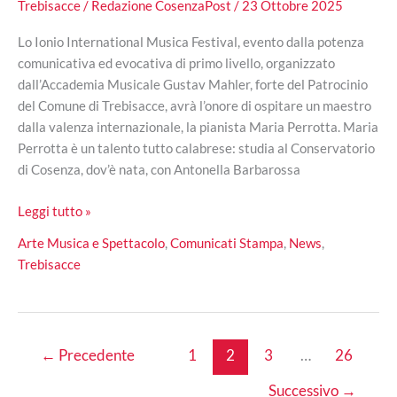
Trebisacce
/
Redazione CosenzaPost
/
23 Ottobre 2025
Lo Ionio International Musica Festival, evento dalla potenza
comunicativa ed evocativa di primo livello, organizzato
dall’Accademia Musicale Gustav Mahler, forte del Patrocinio
del Comune di Trebisacce, avrà l’onore di ospitare un maestro
dalla valenza internazionale, la pianista Maria Perrotta. Maria
Perrotta è un talento tutto calabrese: studia al Conservatorio
di Cosenza, dov’è nata, con Antonella Barbarossa
Trebisacce,
Leggi tutto »
la
Arte Musica e Spettacolo
,
Comunicati Stampa
,
News
,
pianista
Trebisacce
cosentina
Maria
Perrotta
in
←
Precedente
1
2
3
…
26
concerto
all’Accademia
Successivo
→