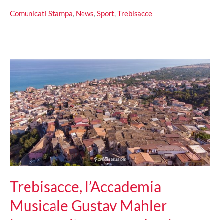
Club
Comunicati Stampa
,
News
,
Sport
,
Trebisacce
Trebisacce:
il
5
dicembre
all’insegna
dei
colori
rossoneri
Trebisacce, l’Accademia
Musicale Gustav Mahler