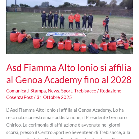
per
la
Confraternita
e
per
la
comunità
Asd Fiamma Alto Ionio si affilia
al Genoa Academy fino al 2028
Comunicati Stampa
,
News
,
Sport
,
Trebisacce
/
Redazione
CosenzaPost
/
31 Ottobre 2025
L’ Asd Fiamma Alto Ionio si affilia al Genoa Academy. Lo ha
reso noto con estrema soddisfazione, il Presidente Gennaro
Chirico. La cerimonia di affiliazione è avvenuta nei giorni
scorsi, presso il Centro Sportivo Seventeen di Trebisacce, alla