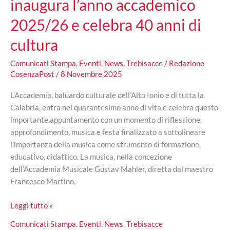
inaugura l’anno accademico
2025/26 e celebra 40 anni di
cultura
Comunicati Stampa
,
Eventi
,
News
,
Trebisacce
/
Redazione
CosenzaPost
/
8 Novembre 2025
L’Accademia, baluardo culturale dell’Alto Ionio e di tutta la
Calabria, entra nel quarantesimo anno di vita e celebra questo
importante appuntamento con un momento di riflessione,
approfondimento, musica e festa finalizzato a sottolineare
l’importanza della musica come strumento di formazione,
educativo, didattico. La musica, nella concezione
dell’Accademia Musicale Gustav Mahler, diretta dal maestro
Francesco Martino,
Trebisacce,
Leggi tutto »
l’Accademia
Comunicati Stampa
,
Eventi
,
News
,
Trebisacce
Musicale