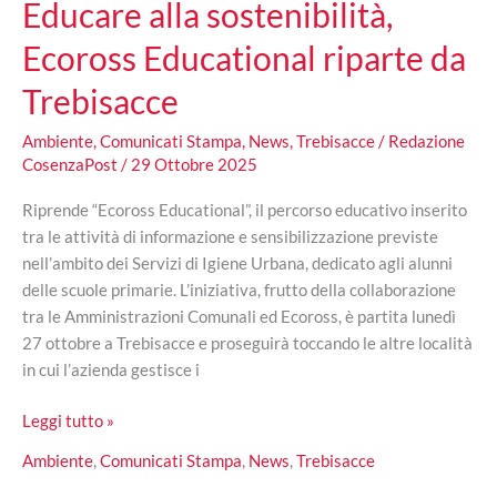
Educare alla sostenibilità,
Ecoross Educational riparte da
Trebisacce
Ambiente
,
Comunicati Stampa
,
News
,
Trebisacce
/
Redazione
CosenzaPost
/
29 Ottobre 2025
Riprende “Ecoross Educational”, il percorso educativo inserito
tra le attività di informazione e sensibilizzazione previste
nell’ambito dei Servizi di Igiene Urbana, dedicato agli alunni
delle scuole primarie. L’iniziativa, frutto della collaborazione
tra le Amministrazioni Comunali ed Ecoross, è partita lunedì
27 ottobre a Trebisacce e proseguirà toccando le altre località
in cui l’azienda gestisce i
Educare
Leggi tutto »
alla
Ambiente
,
Comunicati Stampa
,
News
,
Trebisacce
sostenibilità,