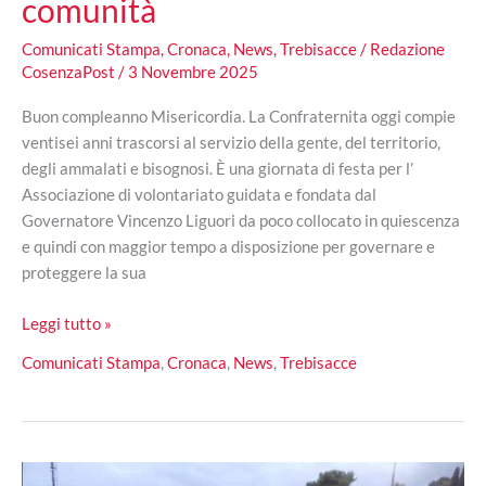
comunità
Comunicati Stampa
,
Cronaca
,
News
,
Trebisacce
/
Redazione
CosenzaPost
/
3 Novembre 2025
Buon compleanno Misericordia. La Confraternita oggi compie
ventisei anni trascorsi al servizio della gente, del territorio,
degli ammalati e bisognosi. È una giornata di festa per l’
Associazione di volontariato guidata e fondata dal
Governatore Vincenzo Liguori da poco collocato in quiescenza
e quindi con maggior tempo a disposizione per governare e
proteggere la sua
Misericordia
Leggi tutto »
di
Comunicati Stampa
,
Cronaca
,
News
,
Trebisacce
Trebisacce
compie
26
anni:
festa