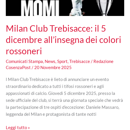
Milan Club Trebisacce: il 5
dicembre all’insegna dei colori
rossoneri
Comunicati Stampa
,
News
,
Sport
,
Trebisacce
/
Redazione
CosenzaPost
/
20 Novembre 2025
l Milan Club Trebisacce è lieto di annunciare un evento
straordinario dedicato a tutti i tifosi rossoneri e agli
appassionati di calcio. Giovedì 5 dicembre 2025, presso la
sede ufficiale del club, si terrà una giornata speciale che vedrà
la partecipazione di tre ospiti d’eccezione: Daniele Massaro,
leggenda del Milan e protagonista di tante notti
Milan
Leggi tutto »