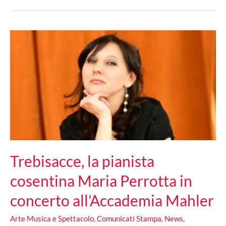
Ecoross
Educational
riparte
da
Trebisacce
Trebisacce, la pianista
cosentina Maria Perrotta in
concerto all’Accademia Mahler
Arte Musica e Spettacolo
,
Comunicati Stampa
,
News
,