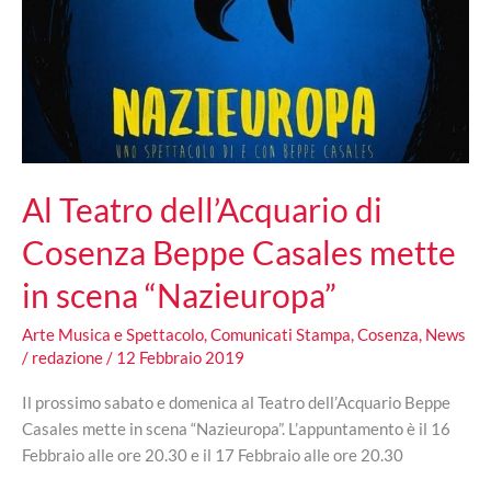
Al Teatro dell’Acquario di
Cosenza Beppe Casales mette
in scena “Nazieuropa”
Arte Musica e Spettacolo
,
Comunicati Stampa
,
Cosenza
,
News
/
redazione
/
12 Febbraio 2019
Il prossimo sabato e domenica al Teatro dell’Acquario Beppe
Casales mette in scena “Nazieuropa”. L’appuntamento è il 16
Febbraio alle ore 20.30 e il 17 Febbraio alle ore 20.30