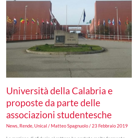
Università della Calabria e
proposte da parte delle
associazioni studentesche
News
,
Rende
,
Unical
/
Matteo Spagnuolo
/
23 Febbraio 2019