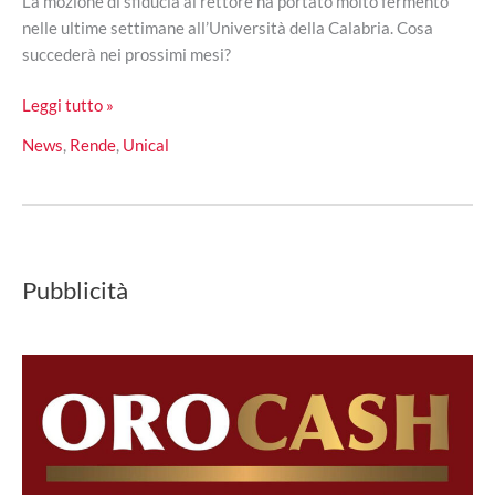
La mozione di sfiducia al rettore ha portato molto fermento
nelle ultime settimane all’Università della Calabria. Cosa
succederà nei prossimi mesi?
Università
Leggi tutto »
della
News
,
Rende
,
Unical
Calabria
e
proposte
da
parte
Pubblicità
delle
associazioni
studentesche