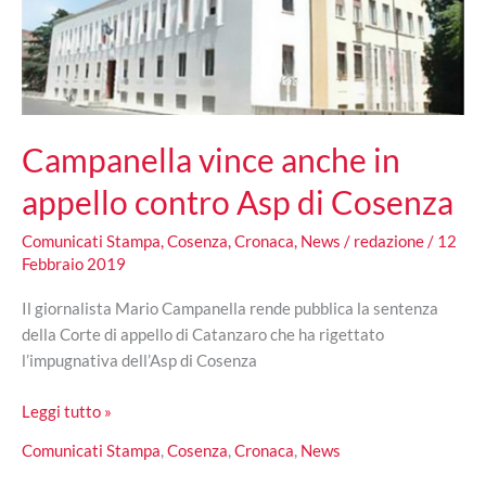
Campanella vince anche in
appello contro Asp di Cosenza
Comunicati Stampa
,
Cosenza
,
Cronaca
,
News
/
redazione
/
12
Febbraio 2019
Il giornalista Mario Campanella rende pubblica la sentenza
della Corte di appello di Catanzaro che ha rigettato
l’impugnativa dell’Asp di Cosenza
Campanella
Leggi tutto »
vince
Comunicati Stampa
,
Cosenza
,
Cronaca
,
News
anche