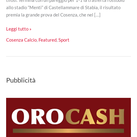
allo stadio “Menti” di Castellammare di Stabia, il risultato
premia la grande prova del Cosenza, che nel […]
Prezioso
Leggi tutto »
pareggio
Cosenza Calcio
,
Featured
,
Sport
per
il
Cosenza,
al
“Menti”
Pubblicità
è
1-
1
con
la
Juve
Stabia