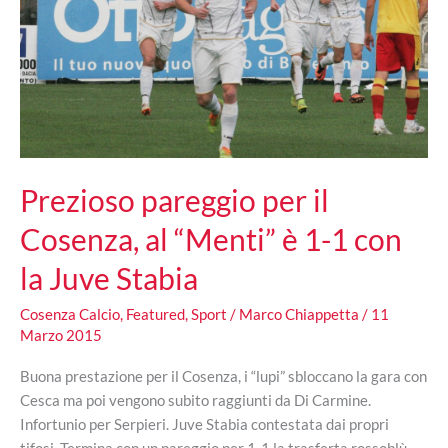
Prezioso pareggio per il
Cosenza, al “Menti” è 1-1 con
la Juve Stabia
Cosenza Calcio
,
Featured
,
Sport
/
Marco Chiappetta
/
11
Marzo 2015
Buona prestazione per il Cosenza, i “lupi” sbloccano la gara con
Cesca ma poi vengono subito raggiunti da Di Carmine.
Infortunio per Serpieri. Juve Stabia contestata dai propri
tifosi. Termina con un pareggio per 1-1 la trasferta rossoblù