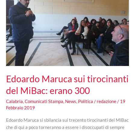
Edoardo Maruca sui tirocinanti
del MiBac: erano 300
Calabria
,
Comunicati Stampa
,
News
,
Politica
/
redazione
/
19
Febbraio 2019
Edoardo Maruca si sbilancia sui trecento tirocinanti del MiBac
che di qui a poco torneranno a essere i disoccupati di sempre