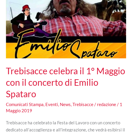
Trebisacce celebra il 1° Maggio
con il concerto di Emilio
Spataro
Comunicati Stampa
,
Eventi
,
News
,
Trebisacce
/
redazione
/
1
Maggio 2019
Trebisacce ha celebrato la Festa del Lavoro con un concerto
dedicato all’accoglienza e all’integrazione, che vedrà esibirsi il