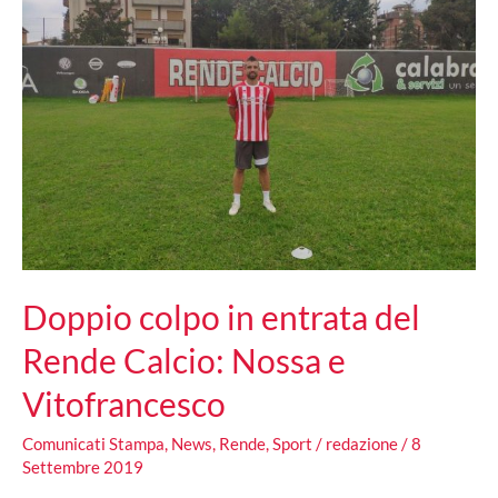
Doppio colpo in entrata del
Rende Calcio: Nossa e
Vitofrancesco
Comunicati Stampa
,
News
,
Rende
,
Sport
/
redazione
/
8
Settembre 2019