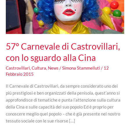
57° Carnevale di Castrovillari,
con lo sguardo alla Cina
Castrovillari
,
Cultura
,
News
/
Simona Stammelluti
/
12
Febbraio 2015
Il Carnevale di Castrovillari, da sempre considerato uno dei
più prestigiosi e ben organizzati della penisola, quest’anno si
approfondisce di tematiche e punta l’attenzione sulla cultura
della Cina e sulle capacità del suo popolo Ed è proprio per
conoscere meglio quel popolo – che è già presente nel nostro
tessuto sociale con le sue risorse […]