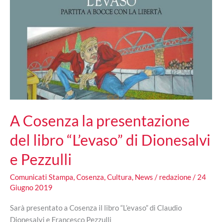
A Cosenza la presentazione
del libro “L’evaso” di Dionesalvi
e Pezzulli
Comunicati Stampa
,
Cosenza
,
Cultura
,
News
/
redazione
/
24
Giugno 2019
Sarà presentato a Cosenza il libro “L’evaso” di Claudio
Dionesalvi e Francesco Pezzulli