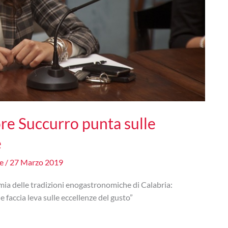
re Succurro punta sulle
e
ne
/
27 Marzo 2019
mia delle tradizioni enogastronomiche di Calabria:
 faccia leva sulle eccellenze del gusto”