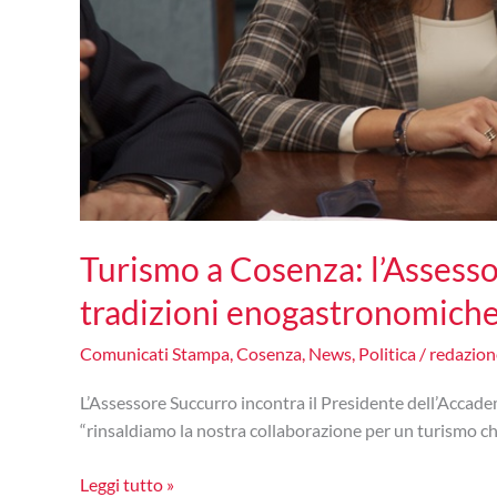
Turismo a Cosenza: l’Assesso
tradizioni enogastronomich
Comunicati Stampa
,
Cosenza
,
News
,
Politica
/
redazio
L’Assessore Succurro incontra il Presidente dell’Accade
“rinsaldiamo la nostra collaborazione per un turismo che
Turismo
Leggi tutto »