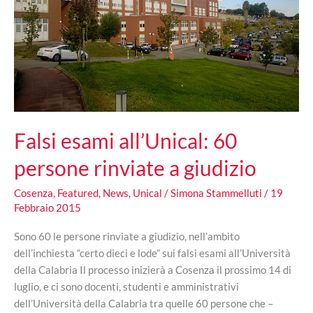
Falsi esami all’Unical: 60
persone rinviate a giudizio
Cosenza
,
Featured
,
News
,
Unical
/
Simona Stammelluti
/
19
Febbraio 2015
Sono 60 le persone rinviate a giudizio, nell’ambito
dell’inchiesta “certo dieci e lode” sui falsi esami all’Università
della Calabria Il processo inizierà a Cosenza il prossimo 14 di
luglio, e ci sono docenti, studenti e amministrativi
dell’Università della Calabria tra quelle 60 persone che –