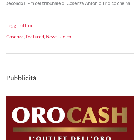
secondo il Pm del tribunale di Cosenza Antonio Tridico che ha
[…]
Falsi
Leggi tutto »
esami
Cosenza
,
Featured
,
News
,
Unical
all’Unical:
60
persone
rinviate
a
Pubblicità
giudizio