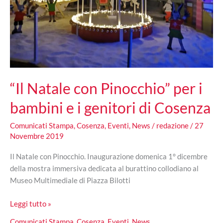
“Il Natale con Pinocchio” per i
bambini e i genitori di Cosenza
Comunicati Stampa
,
Cosenza
,
Eventi
,
News
/
redazione
/
27
Novembre 2019
Il Natale con Pinocchio. Inaugurazione domenica 1° dicembre
della mostra immersiva dedicata al burattino collodiano al
Museo Multimediale di Piazza Bilotti
“Il
Leggi tutto »
Natale
Comunicati Stampa
,
Cosenza
,
Eventi
,
News