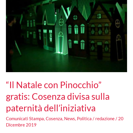
“Il Natale con Pinocchio”
gratis: Cosenza divisa sulla
paternità dell’iniziativa
Comunicati Stampa
,
Cosenza
,
News
,
Politica
/
redazione
/
20
Dicembre 2019