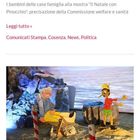
I bambini delle case famiglia alla mostra “Il Natale con
Pinocchio”: precisazione della Commissione welfare e sanità
“Il
Leggi tutto »
Natale
Comunicati Stampa
,
Cosenza
,
News
,
Politica
con
Pinocchio”
gratis:
Cosenza
divisa
sulla
paternità
dell’iniziativa