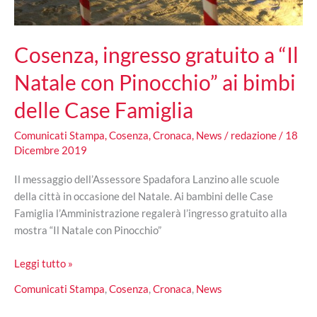
Cosenza, ingresso gratuito a “Il
Natale con Pinocchio” ai bimbi
delle Case Famiglia
Comunicati Stampa
,
Cosenza
,
Cronaca
,
News
/
redazione
/
18
Dicembre 2019
Il messaggio dell’Assessore Spadafora Lanzino alle scuole
della città in occasione del Natale. Ai bambini delle Case
Famiglia l’Amministrazione regalerà l’ingresso gratuito alla
mostra “Il Natale con Pinocchio”
Cosenza,
Leggi tutto »
ingresso
Comunicati Stampa
,
Cosenza
,
Cronaca
,
News
gratuito
a