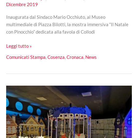
Dicembre 2019
Inaugurata dal Sindaco Mario Occhiuto, al Museo
multimediale di Piazza Bilotti, la mostra immersiva “Il Natale
con Pinocchio” dedicata alla favola di Collodi
Inaugurato
Leggi tutto »
a
Comunicati Stampa
,
Cosenza
,
Cronaca
,
News
Cosenza
“Il
Natale
con
Pinocchio”