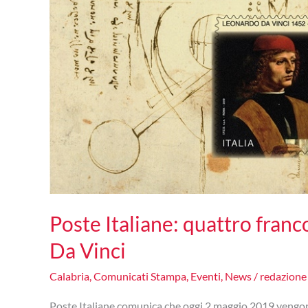
Poste Italiane: quattro franc
Da Vinci
Calabria
,
Comunicati Stampa
,
Eventi
,
News
/
redazion
Poste Italiane comunica che oggi 2 maggio 2019 vengo