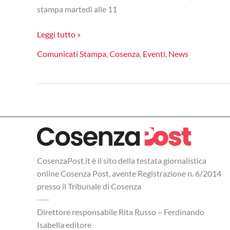
stampa martedì alle 11
Cosenza
Leggi tutto »
celebra
Comunicati Stampa
,
Cosenza
,
Eventi
,
News
Leonardo
con
“Da
Vinci
Alive
Experience
–
500
CosenzaPost.it è il sito della testata giornalistica
Years
online Cosenza Post, avente Registrazione n. 6/2014
of
presso il Tribunale di Cosenza
Genius”
----
Direttore responsabile Rita Russo – Ferdinando
Isabella editore