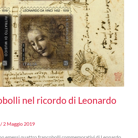
obolli nel ricordo di Leonardo
e
/
2 Maggio 2019
no emessi quattro francobolli commemorativi di Leonardo