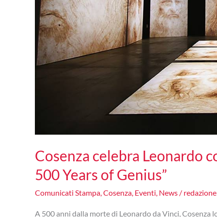
Cosenza celebra Leonardo co
500 Years of Genius”
Comunicati Stampa
,
Cosenza
,
Eventi
,
News
/
redazion
A 500 anni dalla morte di Leonardo da Vinci, Cosenza l