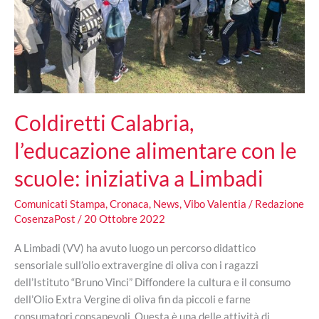
Coldiretti Calabria,
l’educazione alimentare con le
scuole: iniziativa a Limbadi
Comunicati Stampa
,
Cronaca
,
News
,
Vibo Valentia
/
Redazione
CosenzaPost
/
20 Ottobre 2022
A Limbadi (VV) ha avuto luogo un percorso didattico
sensoriale sull’olio extravergine di oliva con i ragazzi
dell’Istituto “Bruno Vinci” Diffondere la cultura e il consumo
dell’Olio Extra Vergine di oliva fin da piccoli e farne
consumatori consapevoli. Questa è una delle attività di