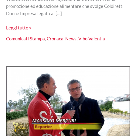
promozione ed educazione alimentare che svolge Coldiretti
Donne Impresa legata al […]
Coldiretti
Leggi tutto »
Calabria,
Comunicati Stampa
,
Cronaca
,
News
,
Vibo Valentia
l’educazione
alimentare
con
le
scuole:
iniziativa
a
Limbadi