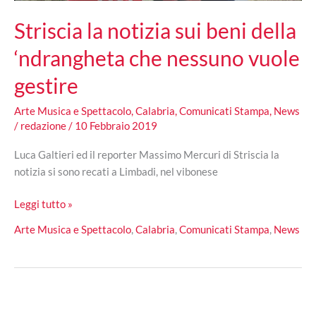
Striscia la notizia sui beni della
‘ndrangheta che nessuno vuole
gestire
Arte Musica e Spettacolo
,
Calabria
,
Comunicati Stampa
,
News
/
redazione
/
10 Febbraio 2019
Luca Galtieri ed il reporter Massimo Mercuri di Striscia la
notizia si sono recati a Limbadi, nel vibonese
Striscia
Leggi tutto »
la
Arte Musica e Spettacolo
,
Calabria
,
Comunicati Stampa
,
News
notizia
sui
beni
della
‘ndrangheta