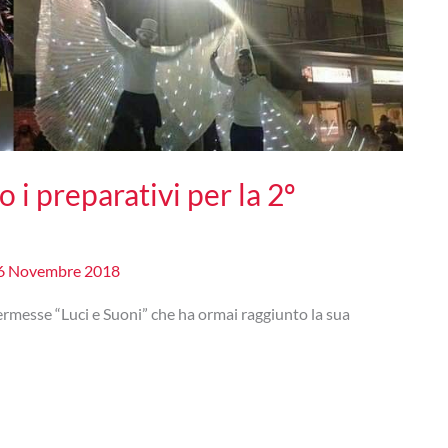
o i preparativi per la 2º
6 Novembre 2018
kermesse “Luci e Suoni” che ha ormai raggiunto la sua