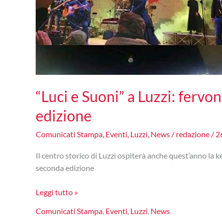
“Luci e Suoni” a Luzzi: fervon
edizione
Comunicati Stampa
,
Eventi
,
Luzzi
,
News
/
redazione
/
2
Il centro storico di Luzzi ospiterà anche quest’anno la 
seconda edizione
“Luci
Leggi tutto »
e
Comunicati Stampa
,
Eventi
,
Luzzi
,
News
Suoni”