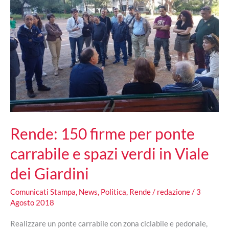
Rende: 150 firme per ponte
carrabile e spazi verdi in Viale
dei Giardini
Comunicati Stampa
,
News
,
Politica
,
Rende
/
redazione
/
3
Agosto 2018
Realizzare un ponte carrabile con zona ciclabile e pedonale,