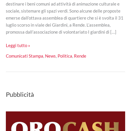
destinare i beni comuni ad attività di animazione culturale e
sociale, sistemare gli spazi verdi. Sono alcune delle proposte
emerse dall’ottava assemblea di quartiere che si è svolta il 31
luglio scorso in viale dei Giardini, a Rende. L’assemblea,
promossa dall’associazione di volontariato I giardini di […]
Rende:
Leggi tutto »
150
Comunicati Stampa
,
News
,
Politica
,
Rende
firme
per
ponte
carrabile
e
Pubblicità
spazi
verdi
in
Viale
dei
Giardini