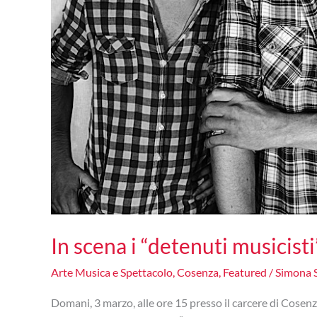
In scena i “detenuti musicist
Arte Musica e Spettacolo
,
Cosenza
,
Featured
/
Simona 
Domani, 3 marzo, alle ore 15 presso il carcere di Cosenza