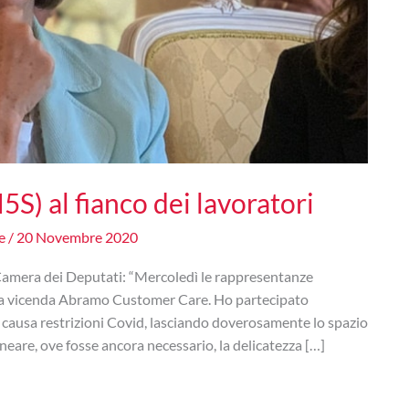
) al fianco dei lavoratori
ne
/
20 Novembre 2020
 Camera dei Deputati: “Mercoledì le rappresentanze
r la vicenda Abramo Customer Care. Ho partecipato
 causa restrizioni Covid, lasciando doverosamente lo spazio
neare, ove fosse ancora necessario, la delicatezza […]