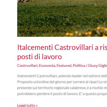
Italcementi Castrovillari a ri
posti di lavoro
Castrovillari
,
Economia
,
Featured
,
Politica
/
Giusy Gigli
Italcementi Castrovillari, azienda leader nel settore dell
Proposto un’ordine del giorno per correre ai ripari Lo st
presente sul territorio regionale calabrese, è a rischio m
potrebbero perdere il posto di lavoro. E’ a questo prop
Italcementi
Leggi tutto »