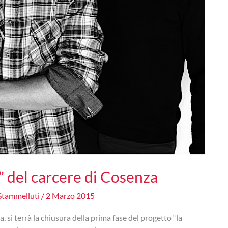
i” del carcere di Cosenza
Stammelluti
/
2 Marzo 2015
, si terrà la chiusura della prima fase del progetto “la