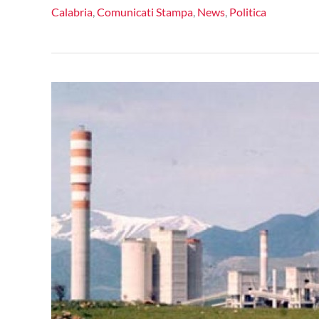
Abramo,
Calabria
,
Comunicati Stampa
,
News
,
Politica
Barbuto
(M5S)
al
fianco
dei
lavoratori