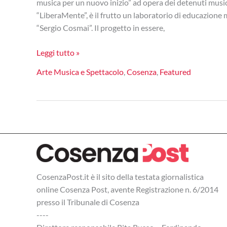
musica per un nuovo inizio” ad opera dei detenuti music
“LiberaMente”, è il frutto un laboratorio di educazione m
“Sergio Cosmai”. Il progetto in essere,
In
Leggi tutto »
scena
Arte Musica e Spettacolo
,
Cosenza
,
Featured
i
“detenuti
musicisti”
del
carcere
di
Cosenza
CosenzaPost.it è il sito della testata giornalistica
online Cosenza Post, avente Registrazione n. 6/2014
presso il Tribunale di Cosenza
----