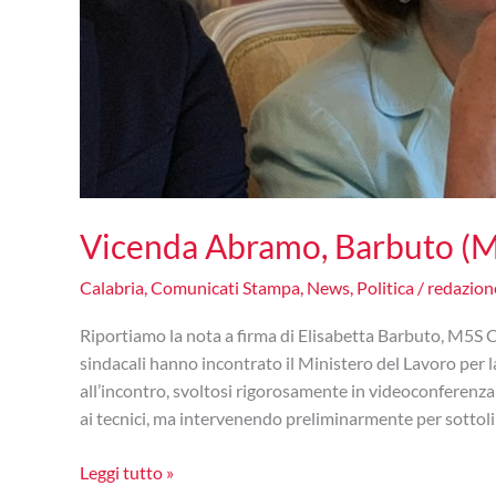
Vicenda Abramo, Barbuto (M5S
Calabria
,
Comunicati Stampa
,
News
,
Politica
/
redazio
Riportiamo la nota a firma di Elisabetta Barbuto, M5S
sindacali hanno incontrato il Ministero del Lavoro pe
all’incontro, svoltosi rigorosamente in videoconferenza
ai tecnici, ma intervenendo preliminarmente per sottoli
Vicenda
Leggi tutto »