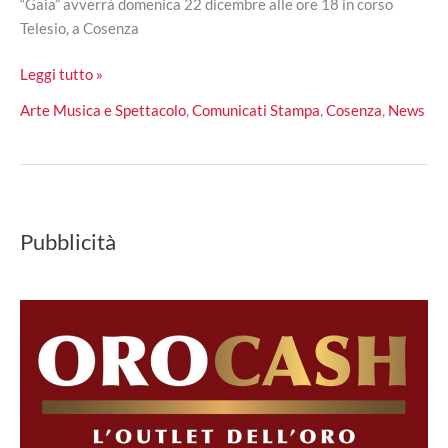
“Gaia” avverrà domenica 22 dicembre alle ore 18 in corso
Telesio, a Cosenza
Gaia,
Leggi tutto »
arriva
Arte Musica e Spettacolo
,
Comunicati Stampa
,
Cosenza
,
News
il
museo
di
quartiere
nel
Pubblicità
centro
storico
di
Cosenza