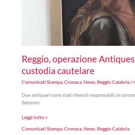
Reggio, operazione Antiques”
custodia cautelare
Comunicati Stampa
,
Cronaca
,
News
,
Reggio Calabria
/
Due antiquari sono stati ritenuti responsabili, in concors
Seicento
Reggio,
Leggi tutto »
operazione
Comunicati Stampa
,
Cronaca
,
News
,
Reggio Calabria
Antiques”: