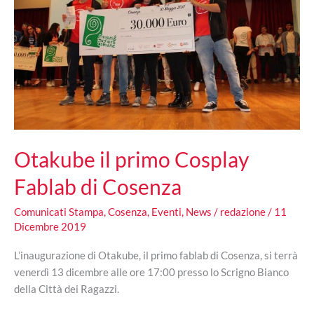
Otakube il primo Cosplay
Fablab di Cosenza
Comunicati Stampa
,
Cosenza
,
Eventi
,
News
/
redazione
/
11
Dicembre 2019
L’inaugurazione di Otakube, il primo fablab di Cosenza, si terrà
venerdì 13 dicembre alle ore 17:00 presso lo Scrigno Bianco
della Città dei Ragazzi.