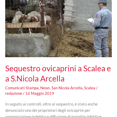
Sequestro ovicaprini a Scalea e
a S.Nicola Arcella
Comunicati Stampa
,
News
,
San Nicola Arcella
,
Scalea
/
redazione
/
16 Maggio 2019
In seguito ai controlli, oltre al sequestro, è stato anche
denunciato uno dei proprietari degli ovicaprini per
appropriazione indebita e diffusione di malattie infettive