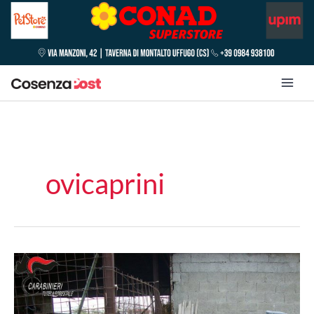
ovicaprini