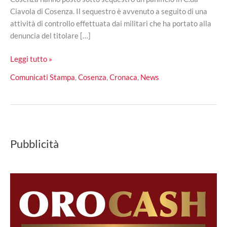
Ciavola di Cosenza. Il sequestro è avvenuto a seguito di una
attività di controllo effettuata dai militari che ha portato alla
denuncia del titolare […]
Cosenza,
Leggi tutto »
sequestrato
Comunicati Stampa
,
Cosenza
,
Cronaca
,
News
panificio:
rifiuti
usati
per
la
Pubblicità
combustione