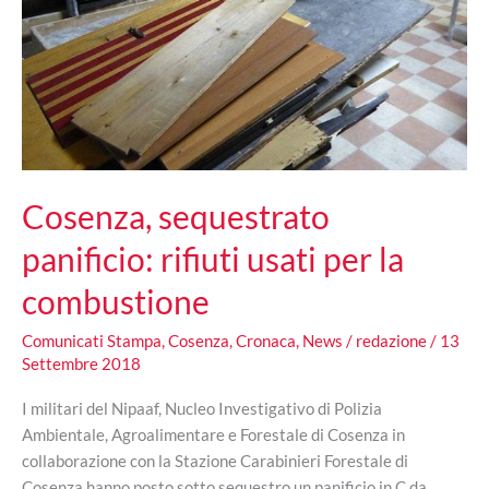
Cosenza, sequestrato
panificio: rifiuti usati per la
combustione
Comunicati Stampa
,
Cosenza
,
Cronaca
,
News
/
redazione
/
13
Settembre 2018
I militari del Nipaaf, Nucleo Investigativo di Polizia
Ambientale, Agroalimentare e Forestale di Cosenza in
collaborazione con la Stazione Carabinieri Forestale di
Cosenza hanno posto sotto sequestro un panificio in C.da