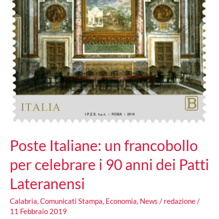
Poste Italiane: un francobollo
per celebrare i 90 anni dei Patti
Lateranensi
Calabria
,
Comunicati Stampa
,
Economia
,
News
/
redazione
/
11 Febbraio 2019