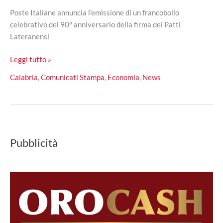
Poste Italiane annuncia l’emissione di un francobollo
celebrativo del 90° anniversario della firma dei Patti
Lateranensi
Poste
Leggi tutto »
Italiane:
Calabria
,
Comunicati Stampa
,
Economia
,
News
un
francobollo
per
celebrare
i
Pubblicità
90
anni
dei
Patti
Lateranensi