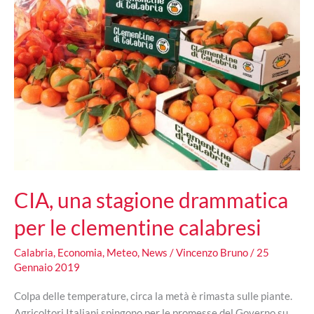
CIA, una stagione drammatica
per le clementine calabresi
Calabria
,
Economia
,
Meteo
,
News
/
Vincenzo Bruno
/
25
Gennaio 2019
Colpa delle temperature, circa la metà è rimasta sulle piante.
Agricoltori Italiani spingono per le promesse del Governo su