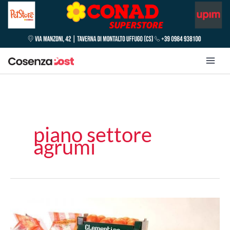
piano settore
agrumi