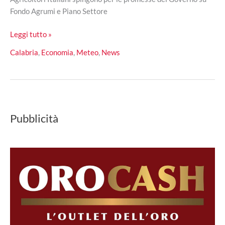
Fondo Agrumi e Piano Settore
CIA,
Leggi tutto »
una
Calabria
,
Economia
,
Meteo
,
News
stagione
drammatica
per
le
clementine
Pubblicità
calabresi