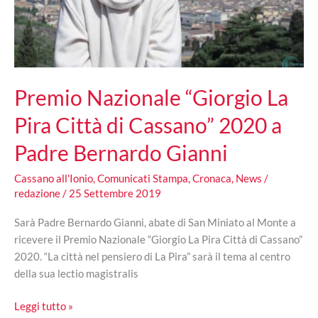
Cardinale
Zuppi
fonte
d’ispirazione
per
Premio Nazionale “Giorgio La
tutti
i
Pira Città di Cassano” 2020 a
calabresi
Padre Bernardo Gianni
Cassano all'Ionio
,
Comunicati Stampa
,
Cronaca
,
News
/
redazione
/
25 Settembre 2019
Sarà Padre Bernardo Gianni, abate di San Miniato al Monte a
ricevere il Premio Nazionale “Giorgio La Pira Città di Cassano”
2020. “La città nel pensiero di La Pira” sarà il tema al centro
della sua lectio magistralis
Premio
Leggi tutto »