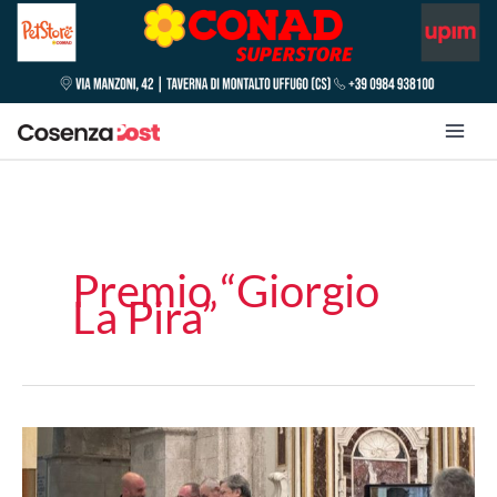
Premio “Giorgio
La Pira”