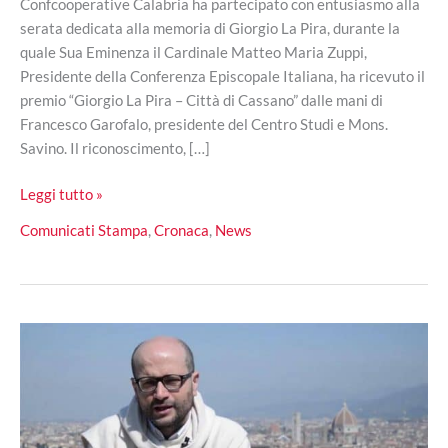
Confcooperative Calabria ha partecipato con entusiasmo alla
serata dedicata alla memoria di Giorgio La Pira, durante la
quale Sua Eminenza il Cardinale Matteo Maria Zuppi,
Presidente della Conferenza Episcopale Italiana, ha ricevuto il
premio “Giorgio La Pira – Città di Cassano” dalle mani di
Francesco Garofalo, presidente del Centro Studi e Mons.
Savino. Il riconoscimento, […]
Premio
Leggi tutto »
“Giorgio
Comunicati Stampa
,
Cronaca
,
News
La
Pira
–
Città
di
Cassano”,
le
parole
del