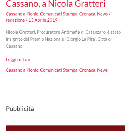
Cassano, a Nicola Gratteri
Cassano all'Ionio
,
Comunicati Stampa
,
Cronaca
,
News
/
redazione
/
13 Aprile 2019
Nicola Gratteri, Procuratore Antimafia di Catanzaro, è stato
insignito del Premio Nazionale “Giorgio La Pira”, Città di
Cassano
La
Leggi tutto »
V
Cassano all'Ionio
,
Comunicati Stampa
,
Cronaca
,
News
edizione
del
Premio
“Giorgio
La
Pubblicità
Pira”,
Città
di
Cassano,