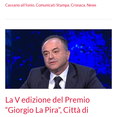
Nazionale
Cassano all'Ionio
,
Comunicati Stampa
,
Cronaca
,
News
“Giorgio
La
Pira
Città
di
Cassano”
2020
a
Padre
Bernardo
Gianni
La V edizione del Premio
“Giorgio La Pira”, Città di