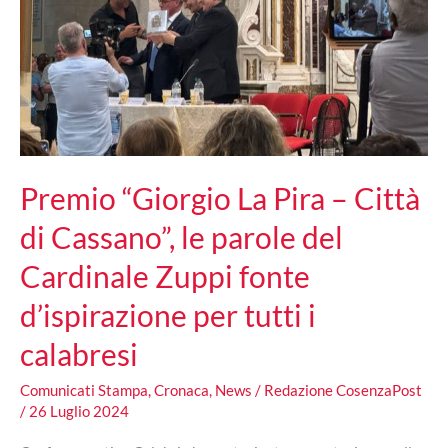
Premio “Giorgio La Pira – Città
di Cassano”, le parole del
Cardinale Zuppi fonte
d’ispirazione per tutti i
calabresi
Comunicati Stampa
,
Cronaca
,
News
/
Redazione CosenzaPost
/
26 Luglio 2024