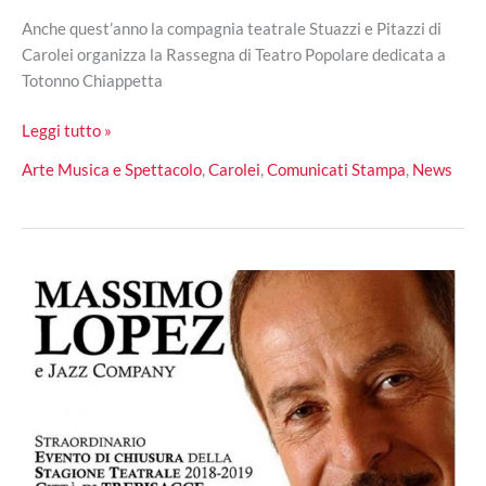
Anche quest’anno la compagnia teatrale Stuazzi e Pitazzi di
Carolei organizza la Rassegna di Teatro Popolare dedicata a
Totonno Chiappetta
Rassegna
Leggi tutto »
Teatrale
Arte Musica e Spettacolo
,
Carolei
,
Comunicati Stampa
,
News
intitolata
a
Totonno
Chiappetta:
al
via
la
V
edizione