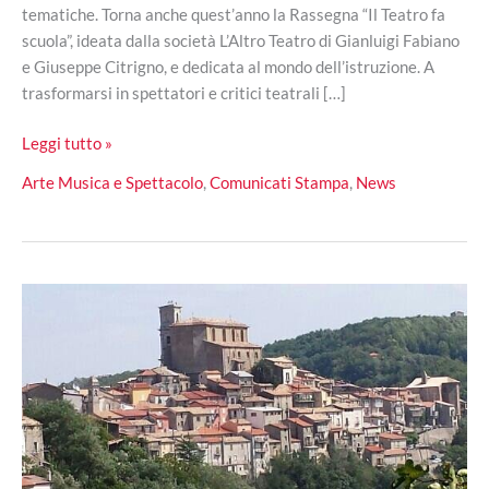
tematiche. Torna anche quest’anno la Rassegna “Il Teatro fa
scuola”, ideata dalla società L’Altro Teatro di Gianluigi Fabiano
e Giuseppe Citrigno, e dedicata al mondo dell’istruzione. A
trasformarsi in spettatori e critici teatrali […]
“Il
Leggi tutto »
Teatro
Arte Musica e Spettacolo
,
Comunicati Stampa
,
News
fa
scuola”,
in
programma
sedici
spettacoli
per
gli
Istituti
di
Cosenza
e