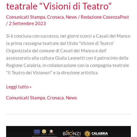
teatrale “Visioni di Teatro”
Comunicati Stampa
,
Cronaca
,
News
/
Redazione CosenzaPost
/
2 Settembre 2023
Si è conclusa con successo, nei giorni scorsi a Casali del Manco
la prima rassegna teatrale dal titolo “Visioni di Teatro”
Organizzata dal comune di Casali del Manco e dall’
assessorato alla cultura Giulia Leonetti con il patrocinio della
Regione Calabria, in collaborazione con la compagnia teatrale
“II Teatro dei Visionari” e la direzione artistica
Casali
Leggi tutto »
del
Comunicati Stampa
,
Cronaca
,
News
Manco,
conclusa
con
successo
la