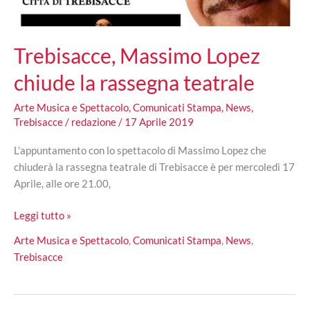
Trebisacce, Massimo Lopez
chiude la rassegna teatrale
Arte Musica e Spettacolo
,
Comunicati Stampa
,
News
,
Trebisacce
/
redazione
/
17 Aprile 2019
L’appuntamento con lo spettacolo di Massimo Lopez che
chiuderà la rassegna teatrale di Trebisacce è per mercoledì 17
Aprile, alle ore 21.00,
Trebisacce,
Leggi tutto »
Massimo
Arte Musica e Spettacolo
,
Comunicati Stampa
,
News
,
Lopez
Trebisacce
chiude
la
rassegna