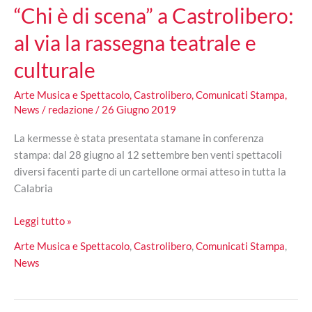
“Chi è di scena” a Castrolibero:
al via la rassegna teatrale e
culturale
Arte Musica e Spettacolo
,
Castrolibero
,
Comunicati Stampa
,
News
/
redazione
/
26 Giugno 2019
La kermesse è stata presentata stamane in conferenza
stampa: dal 28 giugno al 12 settembre ben venti spettacoli
diversi facenti parte di un cartellone ormai atteso in tutta la
Calabria
“Chi
Leggi tutto »
è
Arte Musica e Spettacolo
,
Castrolibero
,
Comunicati Stampa
,
di
News
scena”
a
Castrolibero: