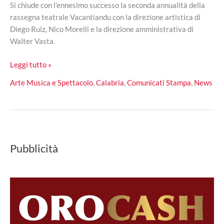
Si chiude con l’ennesimo successo la seconda annualità della
rassegna teatrale Vacantiandu con la direzione artistica di
Diego Ruiz, Nico Morelli e la direzione amministrativa di
Walter Vasta.
Grande
Leggi tutto »
successo
Arte Musica e Spettacolo
,
Calabria
,
Comunicati Stampa
,
News
per
“La
cameriera
brillante”
in
Pubblicità
scena
a
Catanzaro