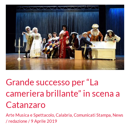
teatrale
Grande successo per “La
cameriera brillante” in scena a
Catanzaro
Arte Musica e Spettacolo
,
Calabria
,
Comunicati Stampa
,
News
/
redazione
/
9 Aprile 2019