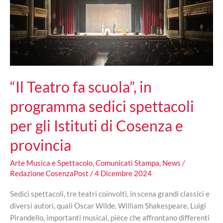
“Il Teatro fa scuola”, in
programma sedici spettacoli
per gli Istituti di Cosenza e
provincia
Arte Musica e Spettacolo
,
Comunicati Stampa
,
News
/
Redazione CosenzaPost
/
4 Dicembre 2024
Sedici spettacoli, tre teatri coinvolti, in scena grandi classici e
diversi autori, quali Oscar Wilde, William Shakespeare, Luigi
Pirandello, importanti musical, pièce che affrontano differenti