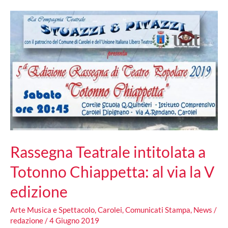
al
via
la
rassegna
teatrale
e
culturale
Rassegna Teatrale intitolata a
Totonno Chiappetta: al via la V
edizione
Arte Musica e Spettacolo
,
Carolei
,
Comunicati Stampa
,
News
/
redazione
/
4 Giugno 2019