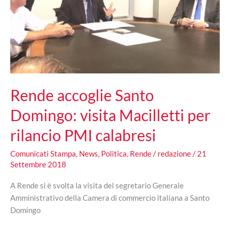
Rende accoglie Santo
Domingo: visita Macilletti per
rilancio PMI calabresi
Comunicati Stampa
,
News
,
Politica
,
Rende
/
redazione
/
21
Settembre 2018
A Rende si è svolta la visita del segretario Generale
Amministrativo della Camera di commercio italiana a Santo
Domingo