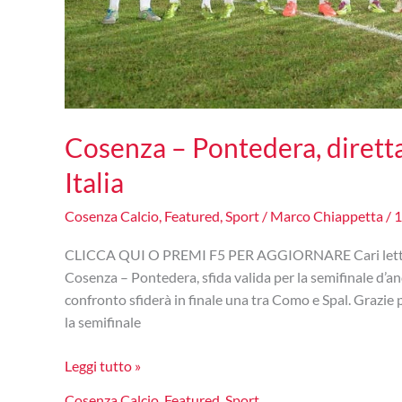
Cosenza – Pontedera, dirett
Italia
Cosenza Calcio
,
Featured
,
Sport
/
Marco Chiappetta
/
1
CLICCA QUI O PREMI F5 PER AGGIORNARE Cari lettori d
Cosenza – Pontedera, sfida valida per la semifinale d’a
confronto sfiderà in finale una tra Como e Spal. Grazie p
la semifinale
Cosenza
Leggi tutto »
–
Cosenza Calcio
,
Featured
,
Sport