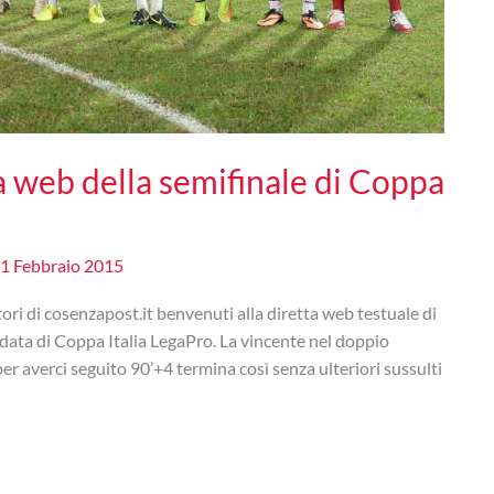
a web della semifinale di Coppa
1 Febbraio 2015
i cosenzapost.it benvenuti alla diretta web testuale di
ndata di Coppa Italia LegaPro. La vincente nel doppio
er averci seguito 90’+4 termina così senza ulteriori sussulti