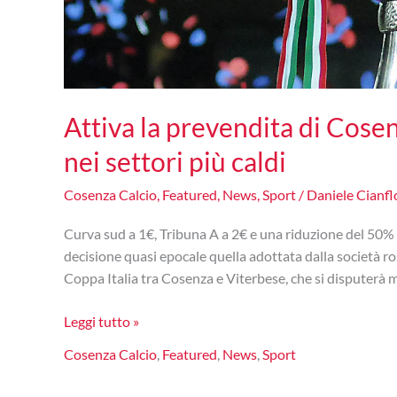
Attiva la prevendita di Cose
nei settori più caldi
Cosenza Calcio
,
Featured
,
News
,
Sport
/
Daniele Cianf
Curva sud a 1€, Tribuna A a 2€ e una riduzione del 50% su
decisione quasi epocale quella adottata dalla società ros
Coppa Italia tra Cosenza e Viterbese, che si disputerà m
Attiva
Leggi tutto »
la
Cosenza Calcio
,
Featured
,
News
,
Sport
prevendita
di