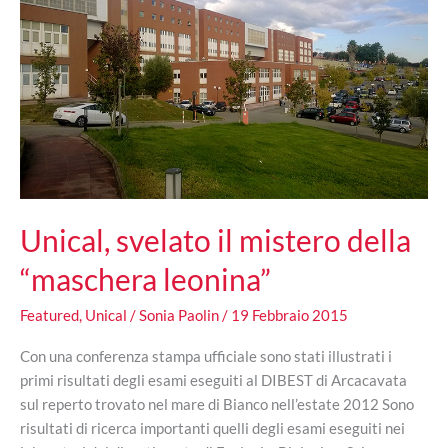
Unical, svelato il mistero della
“maschera leonina”
Featured
,
Unical
/
Sonia Paolin
/
19 Febbraio 2015
Con una conferenza stampa ufficiale sono stati illustrati i
primi risultati degli esami eseguiti al DIBEST di Arcacavata
sul reperto trovato nel mare di Bianco nell’estate 2012 Sono
risultati di ricerca importanti quelli degli esami eseguiti nei