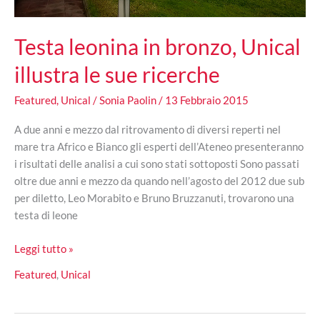
Testa leonina in bronzo, Unical
illustra le sue ricerche
Featured
,
Unical
/
Sonia Paolin
/
13 Febbraio 2015
A due anni e mezzo dal ritrovamento di diversi reperti nel
mare tra Africo e Bianco gli esperti dell’Ateneo presenteranno
i risultati delle analisi a cui sono stati sottoposti Sono passati
oltre due anni e mezzo da quando nell’agosto del 2012 due sub
per diletto, Leo Morabito e Bruno Bruzzanuti, trovarono una
testa di leone
Testa
Leggi tutto »
leonina
Featured
,
Unical
in
bronzo,
Unical