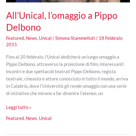
All’Unical, l’omaggio a Pippo
Delbono
Featured
,
News
,
Unical
/
Simona Stammelluti
/
18 Febbraio
2015
Fino al 20 febbraio, l’Unical dedicherà un lungo omaggio a
Pippo Delbono, attraverso la proiezione di film, interessanti
incontri e due spettacoli teatrali Pippo Delbono, regista
teatrale, cineasta e attore conosciuto in tutto il mondo, arriva
in Calabria, dove l’Università gli rende omaggio con una serie
di iniziative che mirano a far divenire l’ateneo, un
All’Unical,
Leggi tutto »
l’omaggio
Featured
,
News
,
Unical
a
Pippo