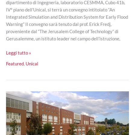
dipartimento di Ingegneria, laboratorio CESMMA, Cubo 41b,
IV° piano dell’Unical, si terrà un convegno intitolato “An
Integrated Simulation and Distribution System for Early Flood
Warning” Il convegno sarà tenuto dal prof. Erick Fredj,
proveniente dal “The Jerusalem College of Technology” di
Gerusalemme, un istituto leader nel campo dell’istruzione,
Unical:
Leggi tutto »
seminario
Featured
,
Unical
col
prof.
Erick
Fredj
di
Gerusalemme