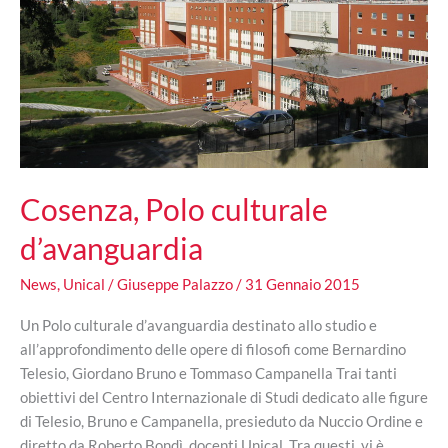
Cosenza, Polo culturale
d’avanguardia
News
,
Unical
/
Giuseppe Palazzo
/
31 Gennaio 2015
Un Polo culturale d’avanguardia destinato allo studio e
all’approfondimento delle opere di filosofi come Bernardino
Telesio, Giordano Bruno e Tommaso Campanella Trai tanti
obiettivi del Centro Internazionale di Studi dedicato alle figure
di Telesio, Bruno e Campanella, presieduto da Nuccio Ordine e
diretto da Roberto Bondì, docenti Unical. Tra questi, vi è,