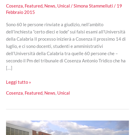
Cosenza
,
Featured
,
News
,
Unical
/
Simona Stammelluti
/
19
Febbraio 2015
Sono 60 le persone rinviate a giudizio, nell’ambito
dell’inchiesta “certo dieci e lode” sui falsi esami all’Università
della Calabria Il processo inizierà a Cosenza il prossimo 14 di
luglio, e ci sono docenti, studenti e amministrativi
dell’Università della Calabria tra quelle 60 persone che –
secondo il Pm del tribunale di Cosenza Antonio Tridico che ha
[…]
Falsi
Leggi tutto »
esami
Cosenza
,
Featured
,
News
,
Unical
all’Unical:
60
persone
rinviate
a
giudizio