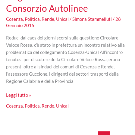
Consorzio Autolinee
Cosenza
,
Politica
,
Rende
,
Unical
/
Simona Stammelluti
/
28
Gennaio 2015
Reduci dal caos dei giorni scorsi sulla questione Circolare
Veloce Rossa, c’è stato in prefettura un incontro relativo alla
problematica del collegamento Cosenza-Unical All’incontro
tenutosi per discutere della Circolare Veloce Rossa, erano
presenti oltre ai sindaci dei comuni di Cosenza e Rende,
l’assessore Guccione, i dirigenti dei settori trasporti della
Regione Calabria e della Provincia
Circolare
Leggi tutto »
Veloce
Cosenza
,
Politica
,
Rende
,
Unical
Rossa:
c’è
una
tregua