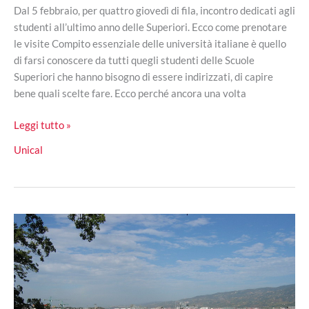
Dal 5 febbraio, per quattro giovedì di fila, incontro dedicati agli
studenti all’ultimo anno delle Superiori. Ecco come prenotare
le visite Compito essenziale delle università italiane è quello
di farsi conoscere da tutti quegli studenti delle Scuole
Superiori che hanno bisogno di essere indirizzati, di capire
bene quali scelte fare. Ecco perché ancora una volta
Unical,
Leggi tutto »
tornano
Unical
le
‘Giornate
dell’Orientamento’