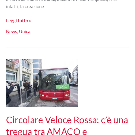
infatti, la creazione
Cosenza,
Leggi tutto »
Polo
News
,
Unical
culturale
d’avanguardia
Circolare Veloce Rossa: c’è una
tregua tra AMACO e