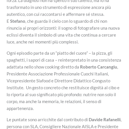
forza. La diagnosi non ha spento il suo talento, ma lo ha
trasformato in uno strumento di espressione ancora più
autentico, con cui raccontarsi e affermare sé stessa.
E
Stefano
, che guarda il cielo con lo sguardo di chi non
rinuncia ai propri orizzonti: il sogno di fotografare una nuova
eclissi diventa il simbolo di una vita che continua a cercare
luce, anche nei momenti più complessi.
Ogni episodio parte da un “piatto del cuore” – la pizza, gli
spaghetti, i sapori di casa – reinterpretato in una consistenza
adattata nello show cooking diretto da
Roberto Carcangiu
,
Presidente Associazione Professionale Cuochi Italiani,
Vicepresidente Slafood e Direttore Didattico Congusto
Institute. Un gesto concreto che restituisce dignità al cibo e
lo riporta al suo significato più profondo: nutrire non solo il
corpo, ma anche la memoria, le relazioni, il senso di
appartenenza.
Le puntate sono arricchite dal contributo di
Davide Rafanelli
,
persona con SLA, Consigliere Nazionale AISLA e Presidente