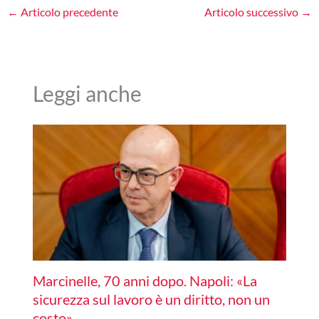
←
Articolo precedente
Articolo successivo
→
Leggi anche
Marcinelle, 70 anni dopo. Napoli: «La
sicurezza sul lavoro è un diritto, non un
costo»