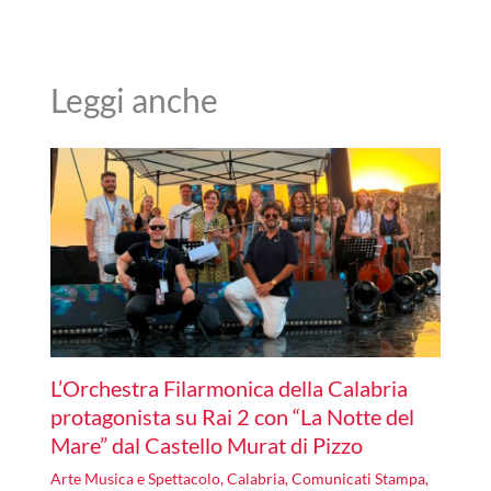
Leggi anche
L’Orchestra Filarmonica della Calabria
protagonista su Rai 2 con “La Notte del
Mare” dal Castello Murat di Pizzo
Arte Musica e Spettacolo
,
Calabria
,
Comunicati Stampa
,