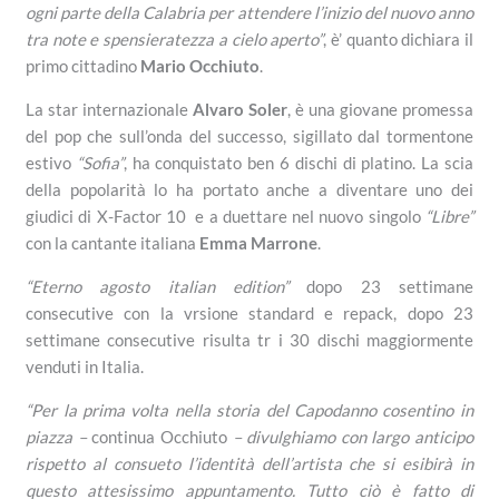
ogni parte della Calabria per attendere l’inizio del nuovo anno
tra note e spensieratezza a cielo aperto”
, è’ quanto dichiara il
primo cittadino
Mario Occhiuto
.
La star internazionale
Alvaro Soler
, è una giovane promessa
del pop che sull’onda del successo, sigillato dal tormentone
estivo
“Sofia”
, ha conquistato ben 6 dischi di platino. La scia
della popolarità lo ha portato anche a diventare uno dei
giudici di X-Factor 10 e a duettare nel nuovo singolo
“Libre”
con la cantante italiana
Emma Marrone
.
“Eterno agosto italian edition”
dopo 23 settimane
consecutive con la vrsione standard e repack, dopo 23
settimane consecutive risulta tr i 30 dischi maggiormente
venduti in Italia.
“Per la prima volta nella storia del Capodanno cosentino in
piazza –
continua Occhiuto
– divulghiamo con largo anticipo
rispetto al consueto l’identità dell’artista che si esibirà in
questo attesissimo appuntamento. Tutto ciò è fatto di