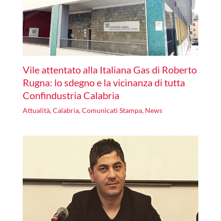
Vile attentato alla Italiana Gas di Roberto
Rugna: lo sdegno e la vicinanza di tutta
Confindustria Calabria
Attualità
,
Calabria
,
Comunicati Stampa
,
News