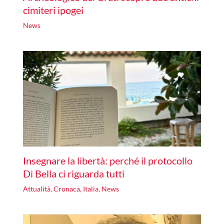
cimiteri ipogei
News
Insegnare la libertà: perché il protocollo
Di Bella ci riguarda tutti
Attualità
,
Cronaca
,
Italia
,
News