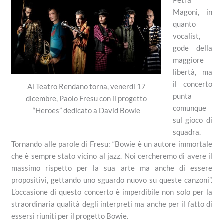
Petra
Magoni, in
quanto
vocalist,
gode della
maggiore
libertà, ma
il concerto
Al Teatro Rendano torna, venerdì 17
punta
dicembre, Paolo Fresu con il progetto
comunque
“Heroes” dedicato a David Bowie
sul gioco di
squadra.
Tornando alle parole di Fresu: “Bowie è un autore immortale
che è sempre stato vicino al jazz. Noi cercheremo di avere il
massimo rispetto per la sua arte ma anche di essere
propositivi, gettando uno sguardo nuovo su queste canzoni”.
L’occasione di questo concerto è imperdibile non solo per la
straordinaria qualità degli interpreti ma anche per il fatto di
essersi riuniti per il progetto Bowie.