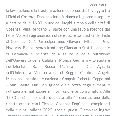
osservare
la lavorazione e la trasformazione del prodotto. Il viaggio tra
i Fichi di Cosenza Dop, continuerà, dunque il giorno a seguire
a partire dalle 16.30 in uno dei luoghi simbolo della città di
Cosenza, Villa Rendano. Si parte con una tavola rotonda dal
tema “Aspetti agronomici, nutraceutici e salutistici dei Fichi
di Cosenza Dop”. Parteciperanno: Giovanni Misasi – Pres.
Naz. Ass. Biologi senza frontiere; Giancarlo Statti – docente
di Farmacia e scienze della salute e della nutrizione
dell’Università della Calabria; Monica Germani – Dietista e
nutrizionista Rai; Rocco Mafrica – Dip. Agraria
dell’Università Mediterranea di Reggio Calabria; Angelo
Musolino – presidente nazionale Conpait; Roberto Copparoni
– Min. Salute, Dir. Gen. Igiene e sicurezza degli alimenti e
nutrizionale, nutrizione e informazione ai consumatori. Alle
17.30 sarà il momento dedicato alla “Presentazione delle
ricette create con i Fichi di Cosenza Dop” per i campionati
della cucina italiana 2023, special guest Giampiero Ingrao
vincitore dell’edizione 2023. La giornata dedicata al prelibato