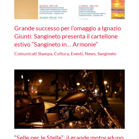
Grande successo per l’omaggio a Ignazio
Giunti: Sangineto presenta il cartellone
estivo “Sangineto in… Armonie”
Comunicati Stampa
,
Cultura
,
Eventi
,
News
,
Sangineto
“Selle per le Stelle”: il grande motoraduno