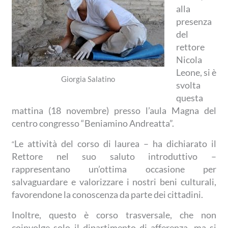
alla
presenza
del
rettore
Nicola
Leone, si è
Giorgia Salatino
svolta
questa
mattina (18 novembre) presso l’aula Magna del
centro congresso “Beniamino Andreatta”.
Le attività del corso di laurea – ha dichiarato il
“
Rettore nel suo saluto introduttivo –
rappresentano un’ottima occasione per
salvaguardare e valorizzare i nostri beni culturali,
favorendone la conoscenza da parte dei cittadini.
Inoltre, questo è corso trasversale, che non
coinvolge solo il dipartimento di afferenza, ma si