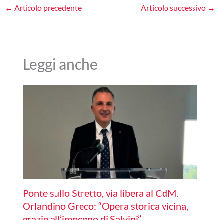
←
Articolo precedente
Articolo successivo
→
Leggi anche
Ponte sullo Stretto, via libera al CdM.
Orlandino Greco: “Opera storica vicina,
grazie all’impegno di Salvini”