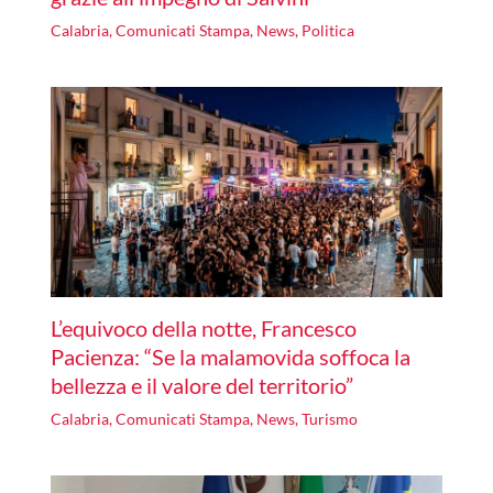
Calabria
,
Comunicati Stampa
,
News
,
Politica
L’equivoco della notte, Francesco
Pacienza: “Se la malamovida soffoca la
bellezza e il valore del territorio”
Calabria
,
Comunicati Stampa
,
News
,
Turismo