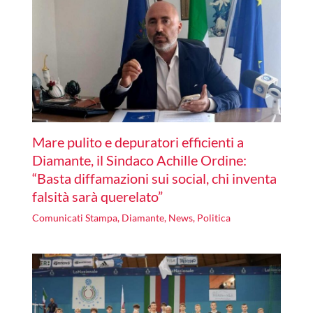
Mare pulito e depuratori efficienti a
Diamante, il Sindaco Achille Ordine:
“Basta diffamazioni sui social, chi inventa
falsità sarà querelato”
Comunicati Stampa
,
Diamante
,
News
,
Politica