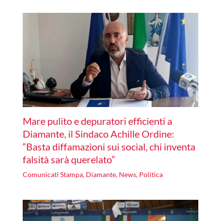
Mare pulito e depuratori efficienti a
Diamante, il Sindaco Achille Ordine:
“Basta diffamazioni sui social, chi inventa
falsità sarà querelato”
Comunicati Stampa
,
Diamante
,
News
,
Politica