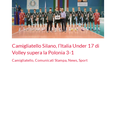
Camigliatello Silano, l’Italia Under 17 di
Volley supera la Polonia 3-1
Camigliatello
,
Comunicati Stampa
,
News
,
Sport