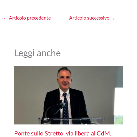
←
Articolo precedente
Articolo successivo
→
Leggi anche
Ponte sullo Stretto, via libera al CdM.