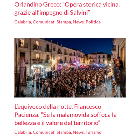
Orlandino Greco: “Opera storica vicina,
grazie all’impegno di Salvini”
Calabria
,
Comunicati Stampa
,
News
,
Politica
L’equivoco della notte, Francesco
Pacienza: “Se la malamovida soffoca la
bellezza e il valore del territorio”
Calabria
,
Comunicati Stampa
,
News
,
Turismo