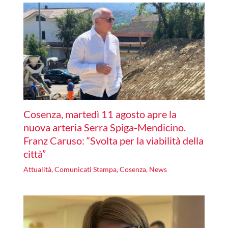
Cosenza, martedì 11 agosto apre la
nuova arteria Serra Spiga-Mendicino.
Franz Caruso: “Svolta per la viabilità della
città”
Attualità
,
Comunicati Stampa
,
Cosenza
,
News