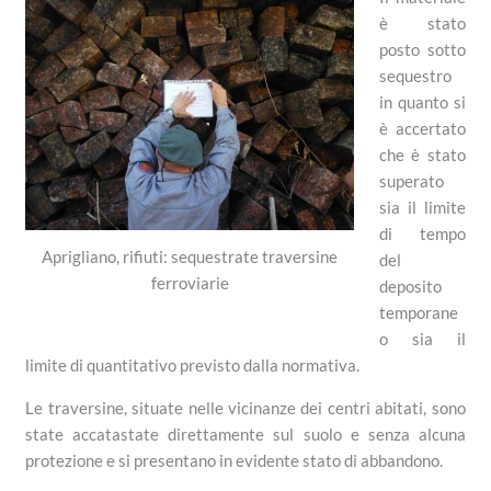
è stato
posto sotto
sequestro
in quanto si
è accertato
che è stato
superato
sia il limite
di tempo
Aprigliano, rifiuti: sequestrate traversine
del
ferroviarie
deposito
temporane
o sia il
limite di quantitativo previsto dalla normativa.
Le traversine, situate nelle vicinanze dei centri abitati, sono
state accatastate direttamente sul suolo e senza alcuna
protezione e si presentano in evidente stato di abbandono.