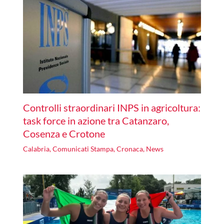
Controlli straordinari INPS in agricoltura:
task force in azione tra Catanzaro,
Cosenza e Crotone
Calabria
,
Comunicati Stampa
,
Cronaca
,
News