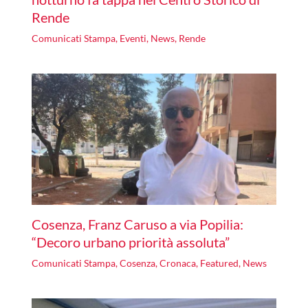
Rende
Comunicati Stampa
,
Eventi
,
News
,
Rende
Cosenza, Franz Caruso a via Popilia:
“Decoro urbano priorità assoluta”
Comunicati Stampa
,
Cosenza
,
Cronaca
,
Featured
,
News