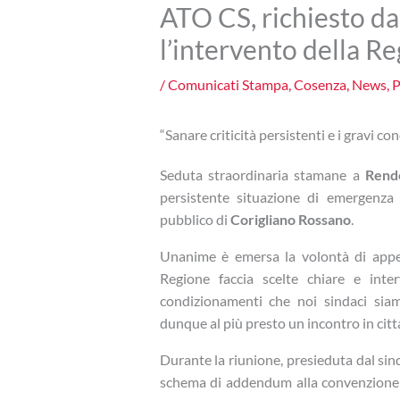
ATO CS, richiesto dal
l’intervento della R
/
Comunicati Stampa
,
Cosenza
,
News
,
P
“Sanare criticità persistenti e i gravi c
Seduta straordinaria stamane a
Rend
persistente situazione di emergenza 
pubblico di
Corigliano Rossano
.
Unanime è emersa la volontà di appel
Regione faccia scelte chiare e inter
condizionamenti che noi sindaci sia
dunque al più presto un incontro in citta
Durante la riunione, presieduta dal si
schema di addendum alla convenzione pe