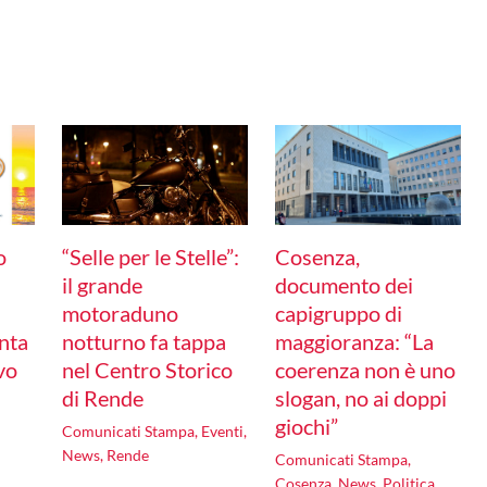
o
“Selle per le Stelle”:
Cosenza,
il grande
documento dei
motoraduno
capigruppo di
nta
notturno fa tappa
maggioranza: “La
ivo
nel Centro Storico
coerenza non è uno
di Rende
slogan, no ai doppi
giochi”
Comunicati Stampa
,
Eventi
,
News
,
Rende
Comunicati Stampa
,
Cosenza
,
News
,
Politica