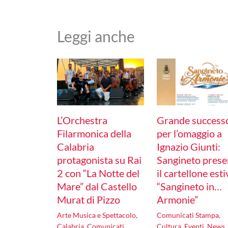
Leggi anche
L’Orchestra
Grande success
Filarmonica della
per l’omaggio a
Calabria
Ignazio Giunti:
protagonista su Rai
Sangineto prese
2 con “La Notte del
il cartellone est
Mare” dal Castello
“Sangineto in…
Murat di Pizzo
Armonie”
Arte Musica e Spettacolo
,
Comunicati Stampa
,
Calabria
,
Comunicati
Cultura
,
Eventi
,
News
,