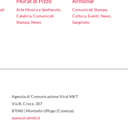
Murat di Pizzo
Armonie”
ati
Arte Musica e Spettacolo
,
Comunicati Stampa
,
Calabria
,
Comunicati
Cultura
,
Eventi
,
News
,
Stampa
,
News
Sangineto
Agenzia di Comunicazione Viral MKT
Via B. Croce, 307
87040 | Montalto Uffugo (Cosenza)
www.viralmkt.it