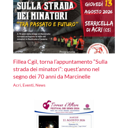
Fillea Cgil, torna l’appuntamento “Sulla
strada dei minatori”: quest’anno nel
segno dei 70 anni da Marcinelle
Acri
,
Eventi
,
News