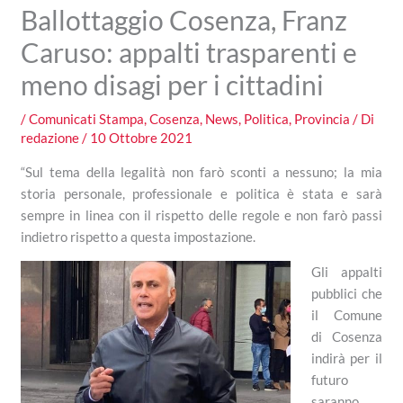
Ballottaggio Cosenza, Franz
Caruso: appalti trasparenti e
meno disagi per i cittadini
/
Comunicati Stampa
,
Cosenza
,
News
,
Politica
,
Provincia
/ Di
redazione
/
10 Ottobre 2021
“Sul tema della legalità non farò sconti a nessuno; la mia
storia personale, professionale e politica è stata e sarà
sempre in linea con il rispetto delle regole e non farò passi
indietro rispetto a questa impostazione.
Gli appalti
pubblici che
il Comune
di Cosenza
indirà per il
futuro
saranno