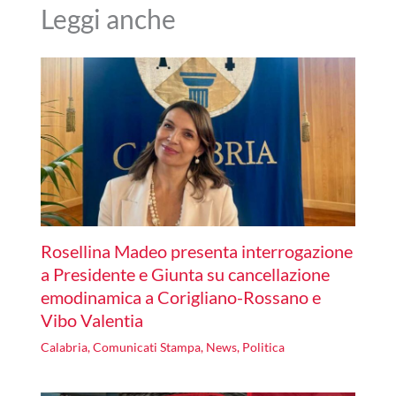
Leggi anche
Rosellina Madeo presenta interrogazione
a Presidente e Giunta su cancellazione
emodinamica a Corigliano-Rossano e
Vibo Valentia
Calabria
,
Comunicati Stampa
,
News
,
Politica