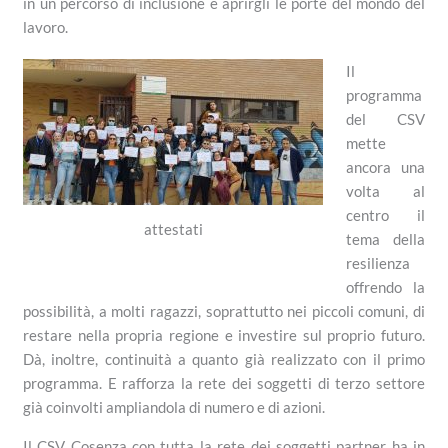
in un percorso di inclusione e aprirgli le porte del mondo del
lavoro.
Il
programma
del CSV
mette
ancora una
volta al
centro il
attestati
tema della
resilienza
offrendo la
possibilità, a molti ragazzi, soprattutto nei piccoli comuni, di
restare nella propria regione e investire sul proprio futuro.
Dà, inoltre, continuità a quanto già realizzato con il primo
programma. E rafforza la rete dei soggetti di terzo settore
già coinvolti ampliandola di numero e di azioni.
Il CSV Cosenza con tutta la rete dei soggetti partner ha in