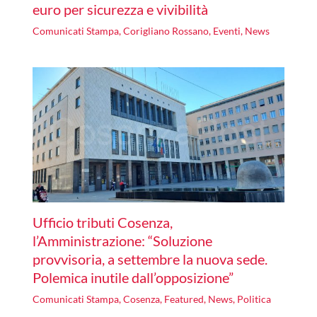
euro per sicurezza e vivibilità
Comunicati Stampa
,
Corigliano Rossano
,
Eventi
,
News
Ufficio tributi Cosenza,
l’Amministrazione: “Soluzione
provvisoria, a settembre la nuova sede.
Polemica inutile dall’opposizione”
Comunicati Stampa
,
Cosenza
,
Featured
,
News
,
Politica