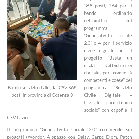
368 posti, 364 per il
bando ordinario
nell’ambito del
programma
“Generatività sociale
2.0” e 4 per il servizio
civile digitale per il
progetto “Basta un
click! Cittadinanza
digitale per comunità
competenti e coese” del
programma “Servizio
Bando servizio civile, dal CSV 368
Civile Digitale –
posti in provincia di Cosenza 3
Digitale: cardiotonico
sociale” con capofila il
CSV Lazio.
Il programma “Generatività sociale 2.0” comprende sei
progetti (Wonder, A spasso con Daisy, Carpe Diem, Patch