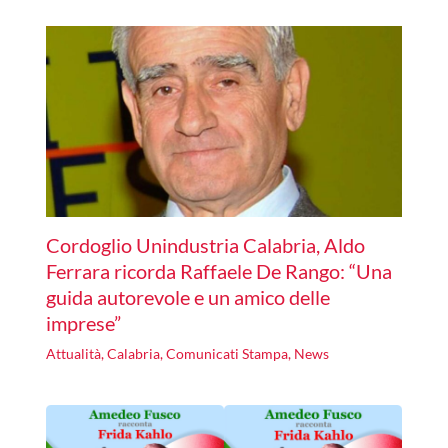
Cordoglio Unindustria Calabria, Aldo
Ferrara ricorda Raffaele De Rango: “Una
guida autorevole e un amico delle
imprese”
Attualità
,
Calabria
,
Comunicati Stampa
,
News