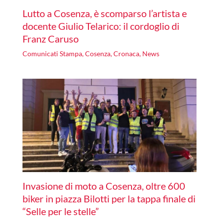
Lutto a Cosenza, è scomparso l’artista e
docente Giulio Telarico: il cordoglio di
Franz Caruso
Comunicati Stampa
,
Cosenza
,
Cronaca
,
News
Invasione di moto a Cosenza, oltre 600
biker in piazza Bilotti per la tappa finale di
“Selle per le stelle”