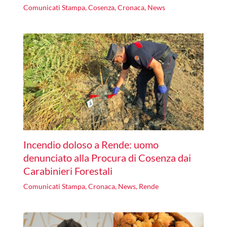
Comunicati Stampa
,
Cosenza
,
Cronaca
,
News
Incendio doloso a Rende: uomo
denunciato alla Procura di Cosenza dai
Carabinieri Forestali
Comunicati Stampa
,
Cronaca
,
News
,
Rende