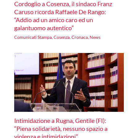
Cordoglio a Cosenza, il sindaco Franz
Caruso ricorda Raffaele De Rango:
“Addio ad un amico caro ed un
galantuomo autentico”
Comunicati Stampa
,
Cosenza
,
Cronaca
,
News
Intimidazione a Rugna, Gentile (FI):
“Piena solidarietà, nessuno spazio a
violenza e intimidazioni”