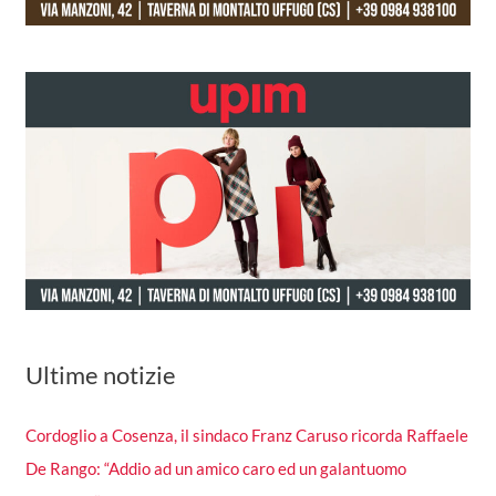
Ultime notizie
Cordoglio a Cosenza, il sindaco Franz Caruso ricorda Raffaele
De Rango: “Addio ad un amico caro ed un galantuomo