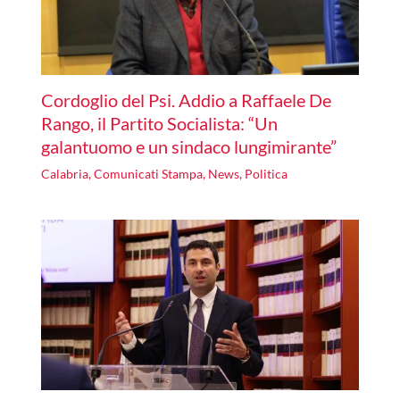
Cordoglio del Psi. Addio a Raffaele De
Rango, il Partito Socialista: “Un
galantuomo e un sindaco lungimirante”
Calabria
,
Comunicati Stampa
,
News
,
Politica