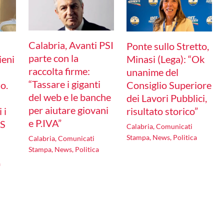
Calabria, Avanti PSI
Ponte sullo Stretto,
parte con la
ieni
Minasi (Lega): “Ok
raccolta firme:
unanime del
“Tassare i giganti
o.
Consiglio Superiore
del web e le banche
dei Lavori Pubblici,
per aiutare giovani
 i
risultato storico”
e P.IVA”
IS
Calabria
,
Comunicati
Stampa
,
News
,
Politica
Calabria
,
Comunicati
Stampa
,
News
,
Politica
a