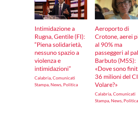
Intimidazione a
Aeroporto di
Rugna, Gentile (FI):
Crotone, aerei p
“Piena solidarietà,
al 90% ma
nessuno spazio a
passeggeri al pal
violenza e
Barbuto (M5S):
intimidazioni”
«Dove sono finiti
36 milioni del C
Calabria
,
Comunicati
Volare?»
Stampa
,
News
,
Politica
Calabria
,
Comunicati
Stampa
,
News
,
Politic