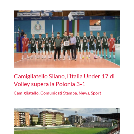
Camigliatello Silano, l’Italia Under 17 di
Volley supera la Polonia 3-1
Camigliatello
,
Comunicati Stampa
,
News
,
Sport