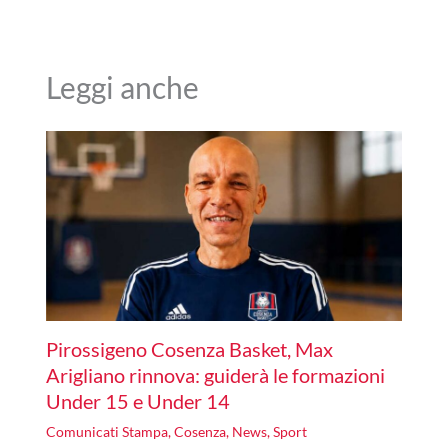
Leggi anche
Pirossigeno Cosenza Basket, Max
Arigliano rinnova: guiderà le formazioni
Under 15 e Under 14
Comunicati Stampa
,
Cosenza
,
News
,
Sport