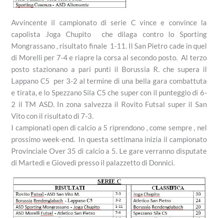
Avvincente il campionato di serie C vince e convince la
capolista Joga Chupito che dilaga contro lo Sporting
Mongrassano , risultato finale 1-11. Il San Pietro cade in quel
di Morelli per 7-4 e riapre la corsa al secondo posto. Al terzo
posto stazionano a pari punti il Borussia R. che supera il
Lappano C5 per 3-2 al termine di una bella gara combattuta
e tirata, e lo Spezzano Sila C5 che super con il punteggio di 6-
2 il TM ASD. In zona salvezza il Rovito Futsal super il San
Vito con il risultato di 7-3.
I campionati open di calcio a 5 riprendono , come sempre , nel
prossimo week-end. In questa settimana inizia il campionato
Provinciale Over 35 di calcio a 5. Le gare verranno disputate
di Martedì e Giovedì presso il palazzetto di Donnici.